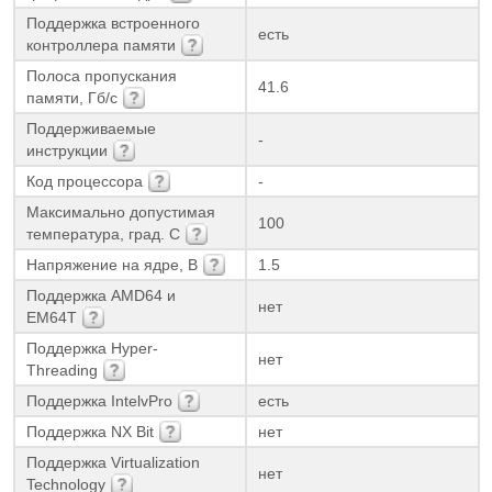
Поддержка встроенного
есть
контроллера памяти
Полоса пропускания
41.6
памяти, Гб/с
Поддерживаемые
-
инструкции
Код процессора
-
Максимально допустимая
100
температура, град. С
Напряжение на ядре, В
1.5
Поддержка AMD64 и
нет
EM64T
Поддержка Hyper-
нет
Threading
Поддержка IntelvPro
есть
Поддержка NX Bit
нет
Поддержка Virtualization
нет
Technology