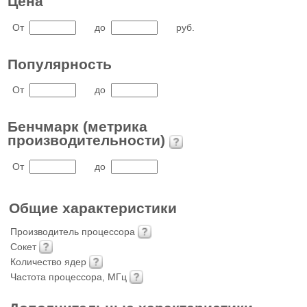
Цена
От
до
руб.
Популярность
От
до
Бенчмарк (метрика
производительности)
От
до
Общие характеристики
Производитель процессора
Сокет
Количество ядер
Частота процессора, МГц