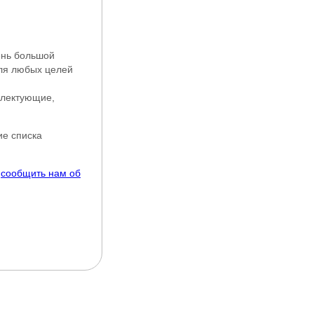
ень большой
для любых целей
плектующие,
ие списка
е
сообщить нам об