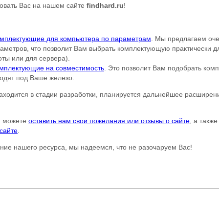
овать Вас на нашем сайте
findhard.ru
!
омплектующие для компьютера по параметрам
. Мы предлагаем оч
аметров, что позволит Вам выбрать комплектующую практически 
оты или для сервера).
омплектующие на совместимость
. Это позволит Вам подобрать ком
одят под Ваше железо.
аходится в стадии разработки, планируется дальнейшее расширен
т можете
оставить нам свои пожелания или отзывы о сайте
, а такж
сайте
.
ние нашего ресурса, мы надеемся, что не разочаруем Вас!