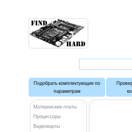
Подобрать комплектующие по
Провер
параметрам
к
Материнские платы
Процессоры
Видеокарты