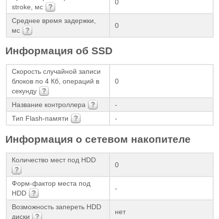
0
stroke, мс
Среднее время задержки,
0
мс
Информация об SSD
Скорость случайной записи
блоков по 4 Кб, операций в
0
секунду
Название контроллера
-
Тип Flash-памяти
-
Информация о сетевом накопителе
Количество мест под HDD
0
Форм-фактор места под
-
HDD
Возможность запереть HDD
нет
диски