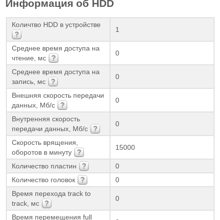
Информация об HDD
Количтво HDD в устройстве
1
Среднее время доступа на
0
чтение, мс
Среднее время доступа на
0
запись, мс
Внешняя скорость передачи
0
данных, Мб/с
Внутренняя скорость
0
передачи данных, Мб/с
Скорость врящения,
15000
оборотов в минуту
Количество пластин
0
Количество головок
0
Время перехода track to
0
track, мс
Время перемещения full