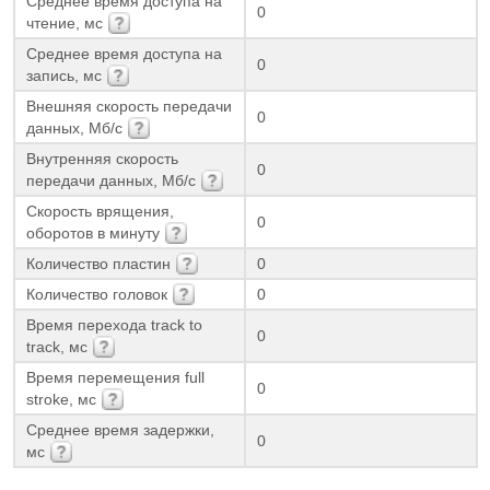
Среднее время доступа на
0
чтение, мс
Среднее время доступа на
0
запись, мс
Внешняя скорость передачи
0
данных, Мб/с
Внутренняя скорость
0
передачи данных, Мб/с
Скорость врящения,
0
оборотов в минуту
Количество пластин
0
Количество головок
0
Время перехода track to
0
track, мс
Время перемещения full
0
stroke, мс
Среднее время задержки,
0
мс