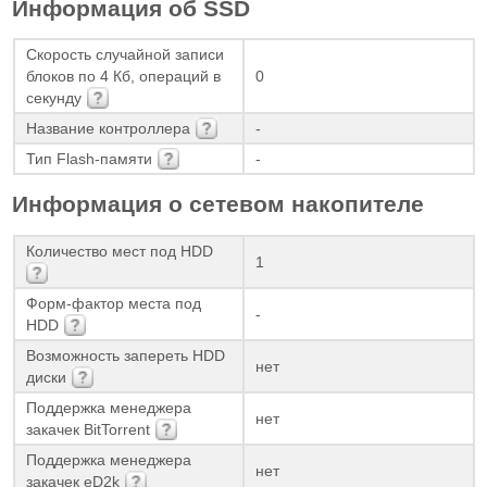
Информация об SSD
Скорость случайной записи
блоков по 4 Кб, операций в
0
секунду
Название контроллера
-
Тип Flash-памяти
-
Информация о сетевом накопителе
Количество мест под HDD
1
Форм-фактор места под
-
HDD
Возможность запереть HDD
нет
диски
Поддержка менеджера
нет
закачек BitTorrent
Поддержка менеджера
нет
закачек eD2k